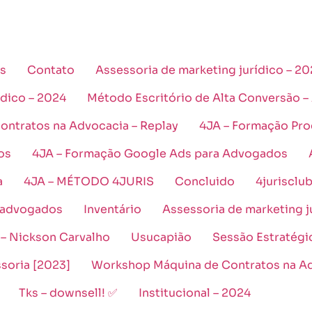
s
Contato
Assessoria de marketing jurídico – 2
ídico – 2024
Método Escritório de Alta Conversão – 
ntratos na Advocacia – Replay
4JA – Formação Pro
os
4JA – Formação Google Ads para Advogados
a
4JA – MÉTODO 4JURIS
Concluido
4jurisclu
 advogados
Inventário
Assessoria de marketing j
 – Nickson Carvalho
Usucapião
Sessão Estratégi
soria [2023]
Workshop Máquina de Contratos na A
Tks – downsell! ✅
Institucional – 2024