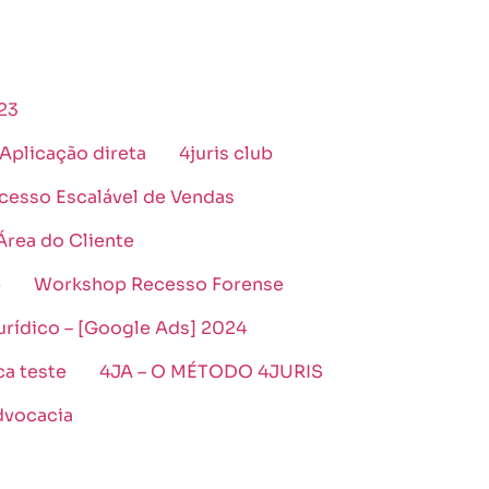
023
Aplicação direta
4juris club
cesso Escalável de Vendas
Área do Cliente
b
Workshop Recesso Forense
urídico – [Google Ads] 2024
ca teste
4JA – O MÉTODO 4JURIS
dvocacia